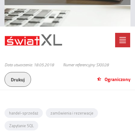
Toggl
navig
Data utworzenia: 18.05.2018
Numer referencyjny: SXJ028
Ograniczony
Drukuj
handel-sprzedaż
zamówienia i rezerwacje
Zapytanie SQL