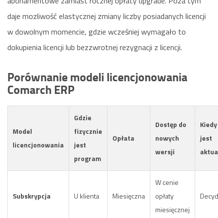
abonamentowe zamiast rocznej opłaty upgrade. Poza tym
daje mozliwość elastycznej zmiany liczby posiadanych licencji
w dowolnym momencie, gdzie wcześniej wymagało to
dokupienia licencji lub bezzwrotnej rezygnacji z licencji.
Porównanie modeli licencjonowania
Comarch ERP
Gdzie
Dostęp do
Kiedy
Model
fizycznie
Opłata
nowych
jest
licencjonowania
jest
wersji
aktua
program
W cenie
Subskrypcja
U klienta
Miesięczna
opłaty
Decydu
miesięcznej