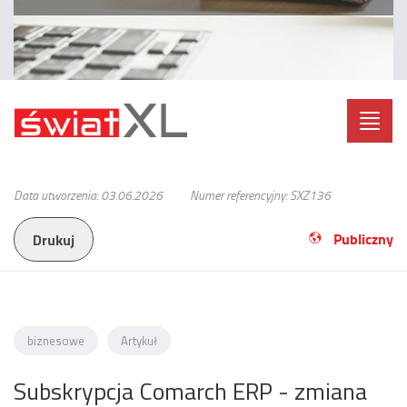
Toggl
navig
Data utworzenia: 03.06.2026
Numer referencyjny: SXZ136
Publiczny
Drukuj
biznesowe
Artykuł
Subskrypcja Comarch ERP - zmiana