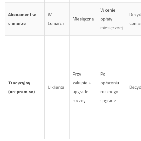
W cenie
Abonament w
W
Decyd
Miesięczna
opłaty
chmurze
Comarch
Coma
miesięcznej
Przy
Po
Tradycyjny
zakupie +
opłaceniu
U klienta
Decydu
(on-premise)
upgrade
rocznego
roczny
upgrade