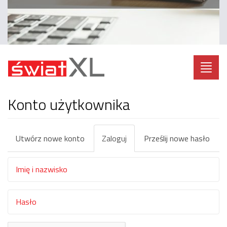
Toggl
navig
Konto użytkownika
Zakładki
Utwórz nowe konto
Zaloguj
(aktywna
Prześlij nowe hasło
podstawowe
karta)
Nazwa
użytkownika
lub
Hasło