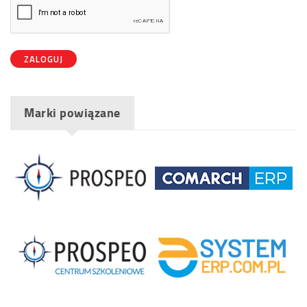
adres
*
e-
mail
ZALOGUJ
*
Marki powiązane