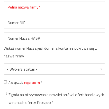
nazwisko
Adres
*
e-
mail
Pełna
*
nazwa
firmy
Numer
*
NIP
Numer
Wskaż numer klucza jeśli domena konta nie pokrywa się z
klucza
nazwą firmy
HASP
S
- Wybierz status -
u
Akceptacja
regulaminu
*
*
Zgoda na otrzymywanie newsletterów i ofert handlowych
w ramach oferty Prospeo
*