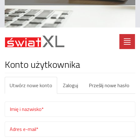
Toggl
navig
Konto użytkownika
Zakładki
Utwórz nowe konto
(aktywna
Zaloguj
Prześlij nowe hasło
podstawowe
karta)
Imię
i