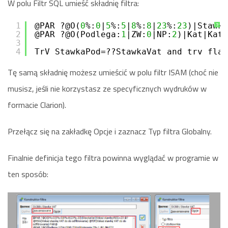
W polu Filtr SQL umieść składnię filtra:
1
@PAR ?@O(
0
%:
0
|
5
%:
5
|
8
%:
8
|
23
%:
23
)|Stawka
?
2
@PAR ?@O(Podlega:
1
|ZW:
0
|NP:
2
)|Kat|Kate
3
4
TrV_StawkaPod=??StawkaVat and trv_flag
Tę samą składnię możesz umieścić w polu filtr ISAM (choć nie
musisz, jeśli nie korzystasz ze specyficznych wydruków w
formacie Clarion).
Przełącz się na zakładkę Opcje i zaznacz Typ filtra Globalny.
Finalnie definicja tego filtra powinna wyglądać w programie w
ten sposób: