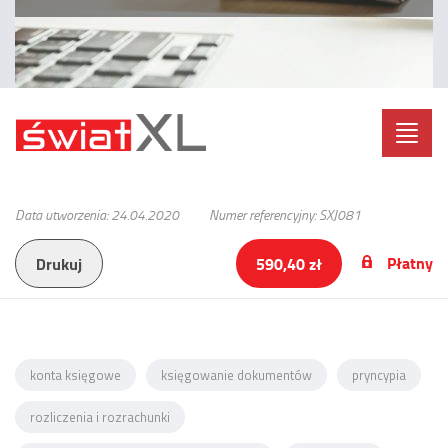
Toggl
navig
Data utworzenia: 24.04.2020
Numer referencyjny: SXJ081
Płatny
Drukuj
590,40 zł
konta księgowe
księgowanie dokumentów
pryncypia
rozliczenia i rozrachunki