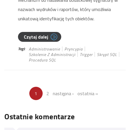
Mechanizm do nadawania dodatkowej sygnatury w
nazwach wydruków i raportów, który umożliwia
unikatową identyfikację tych obiektów.
Czytaj dalej
Tagi:
Administrowanie
Pryncypia
Szkolenie Z Administracji
Trigger
Skrypt SQL
Procedura SQL
1
2
następna ›
ostatnia »
Ostatnie komentarze