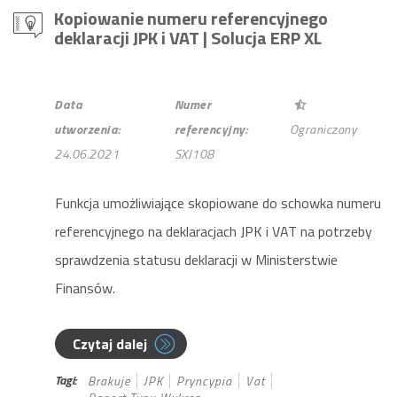
Kopiowanie numeru referencyjnego
deklaracji JPK i VAT
| Solucja ERP XL
Data
Numer
utworzenia:
referencyjny:
Ograniczony
24.06.2021
SXJ108
Funkcja umożliwiające skopiowane do schowka numeru
referencyjnego na deklaracjach JPK i VAT na potrzeby
sprawdzenia statusu deklaracji w Ministerstwie
Finansów.
Czytaj dalej
Tagi:
Brakuje
JPK
Pryncypia
Vat