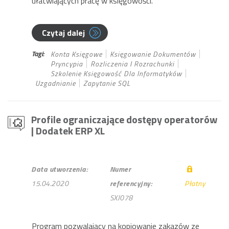
ułatwiających pracę w księgowości.
Czytaj dalej
Tagi:
Konta Księgowe
Księgowanie Dokumentów
Pryncypia
Rozliczenia I Rozrachunki
Szkolenie Księgowość Dla Informatyków
Uzgadnianie
Zapytanie SQL
Profile ograniczające dostępy operatorów
| Dodatek ERP XL
Data utworzenia:
Numer
15.04.2020
referencyjny:
Płatny
SXJ078
Program pozwalający na kopiowanie zakazów ze