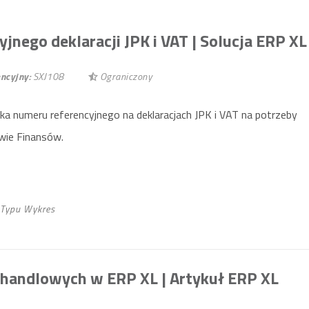
jnego deklaracji JPK i VAT
| Solucja ERP XL
ncyjny:
SXJ108
Ograniczony
a numeru referencyjnego na deklaracjach JPK i VAT na potrzeby
twie Finansów.
 Typu Wykres
i handlowych w ERP XL
| Artykuł ERP XL