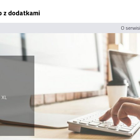
ep z dodatkami
O serwis
 XL