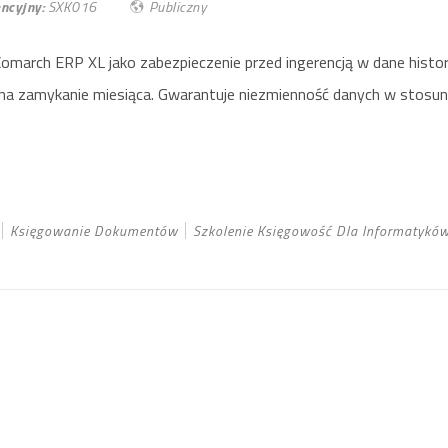
ncyjny:
SXK016
Publiczny
march ERP XL jako zabezpieczenie przed ingerencją w dane histo
na zamykanie miesiąca. Gwarantuje niezmienność danych w stosun
Księgowanie Dokumentów
Szkolenie Księgowość Dla Informatykó