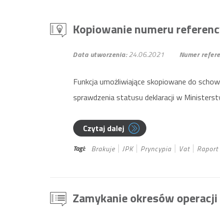
Kopiowanie numeru referency
Data utworzenia:
24.06.2021
Numer refere
Funkcja umożliwiające skopiowane do schowk
sprawdzenia statusu deklaracji w Ministers
Czytaj dalej
Tagi:
Brakuje
JPK
Pryncypia
Vat
Raport
Zamykanie okresów operacj