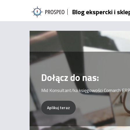
Przejdź
Blog ekspercki i skl
do
treści
Dołącz do nas:
Mid Konsultant/ka księgowości Comarch ERP
Aplikuj teraz