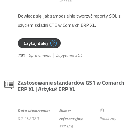
SXJ128
Dowiedz się, jak samodzielnie tworzyć raporty SQL z
użyciem składni CTE w Comarch ERP XL.
Czytaj dalej
Tagi:
Uprawnienia
Zapytanie SQL
Zastosowanie standardów GS1 w Comarch
ERP XL
| Artykuł ERP XL
Data utworzenia:
Numer
02.11.2023
referencyjny:
Publiczny
SXZ126