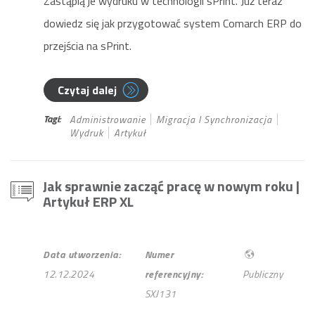
Zastąpią je wydruku w technologii sPrint. Już teraz
dowiedz się jak przygotować system Comarch ERP do
przejścia na sPrint.
Czytaj dalej
Tagi:
Administrowanie
Migracja I Synchronizacja
Wydruk
Artykuł
Jak sprawnie zacząć pracę w nowym roku
|
Artykuł ERP XL
Data utworzenia:
Numer
12.12.2024
referencyjny:
Publiczny
SXJ131