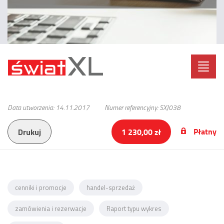
Toggl
navig
Data utworzenia: 14.11.2017
Numer referencyjny: SXJ038
Płatny
Drukuj
1 230,00 zł
cenniki i promocje
handel-sprzedaż
zamówienia i rezerwacje
Raport typu wykres