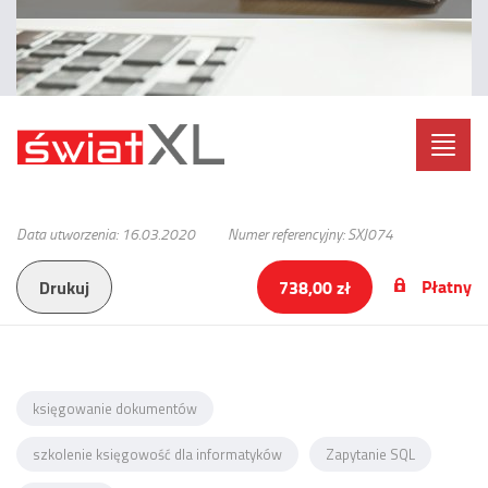
Toggl
navig
Data utworzenia: 16.03.2020
Numer referencyjny: SXJ074
Płatny
Drukuj
738,00 zł
księgowanie dokumentów
szkolenie księgowość dla informatyków
Zapytanie SQL