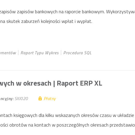
ci zapisów zapisów bankowych na raporcie bankowym. Wykorzysty
na skutek zaburzeń kolejności wpłat i wypłat.
umentów
Raport Typu Wykres
Procedura SQL
wych w okresach
| Raport ERP XL
ncyjny:
SXJ020
Płatny
ntach księgowych dla kilku wskazanych okresów czasu w układzie
tości obrotów na kontach w poszczególnych okresach przedstawi