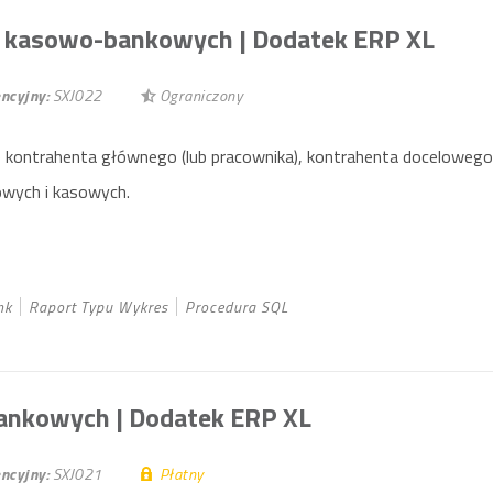
ów kasowo-bankowych
| Dodatek ERP XL
ncyjny:
SXJ022
Ograniczony
e kontrahenta głównego (lub pracownika), kontrahenta docelowego
wych i kasowych.
nk
Raport Typu Wykres
Procedura SQL
 bankowych
| Dodatek ERP XL
ncyjny:
SXJ021
Płatny