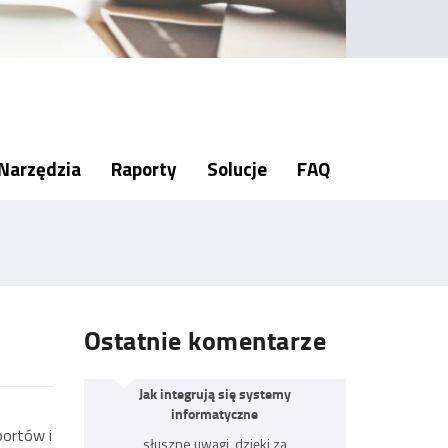
Narzędzia
Raporty
Solucje
FAQ
Ostatnie komentarze
Jak integrują się systemy
informatyczne
portów i
słuszne uwagi, dzięki za