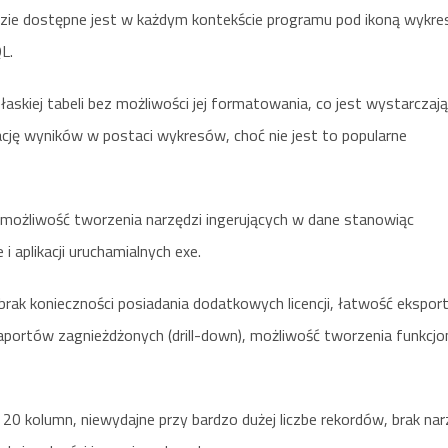
ędzie dostępne jest w każdym kontekście programu pod ikoną wykre
L.
łaskiej tabeli bez możliwości jej formatowania, co jest wystarczaj
cję wyników w postaci wykresów, choć nie jest to popularne
 możliwość tworzenia narzędzi ingerujących w dane stanowiąc
 aplikacji uruchamialnych exe.
ak konieczności posiadania dodatkowych licencji, łatwość ekspor
aportów zagnieżdżonych (drill-down), możliwość tworzenia funkcjo
 20 kolumn, niewydajne przy bardzo dużej liczbe rekordów, brak nar