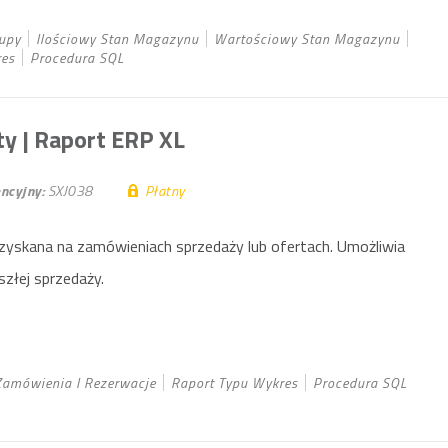
upy
Ilościowy Stan Magazynu
Wartościowy Stan Magazynu
res
Procedura SQL
ty
| Raport ERP XL
ncyjny:
SXJ038
Płatny
 uzyskana na zamówieniach sprzedaży lub ofertach. Umożliwia
złej sprzedaży.
Zamówienia I Rezerwacje
Raport Typu Wykres
Procedura SQL