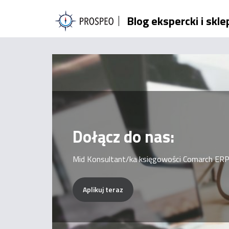
Przejdź
Blog ekspercki i skl
do
treści
Dołącz do nas:
Mid Konsultant/ka księgowości Comarch ERP
Aplikuj teraz