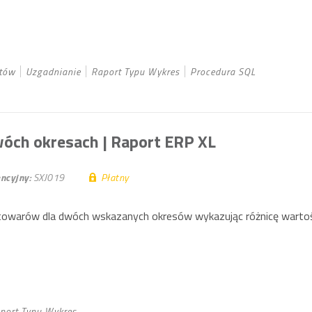
tów
Uzgadnianie
Raport Typu Wykres
Procedura SQL
wóch okresach
| Raport ERP XL
ncyjny:
SXJ019
Płatny
 towarów dla dwóch wskazanych okresów wykazując różnicę wartoś
port Typu Wykres