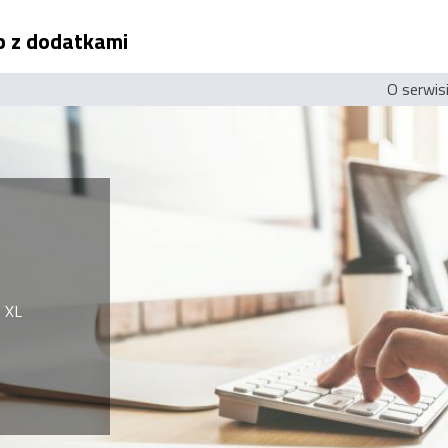
ep z dodatkami
O serwis
 XL