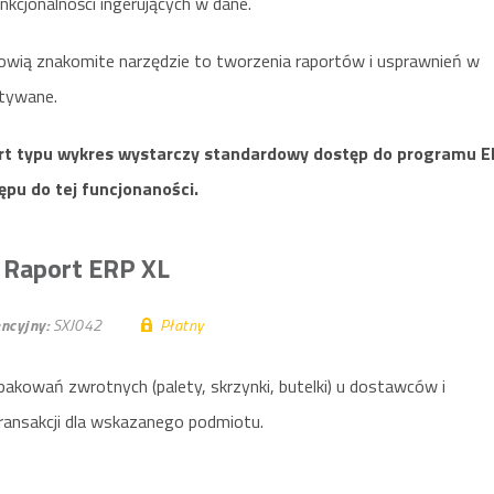
kcjonalności ingerujących w dane.
owią znakomite narzędzie to tworzenia raportów i usprawnień w
stywane.
rt typu wykres wystarczy standardowy dostęp do programu E
ępu do tej funcjonaności.
| Raport ERP XL
ncyjny:
SXJ042
Płatny
kowań zwrotnych (palety, skrzynki, butelki) u dostawców i
ransakcji dla wskazanego podmiotu.