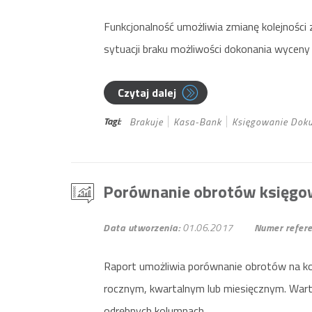
Funkcjonalność umożliwia zmianę kolejnoś
sytuacji braku możliwości dokonania wyceny 
Czytaj dalej
Tagi:
Brakuje
Kasa-Bank
Księgowanie Dok
Porównanie obrotów księgo
Data utworzenia:
01.06.2017
Numer refere
Raport umożliwia porównanie obrotów na ko
rocznym, kwartalnym lub miesięcznym. War
odrębnych kolumnach.