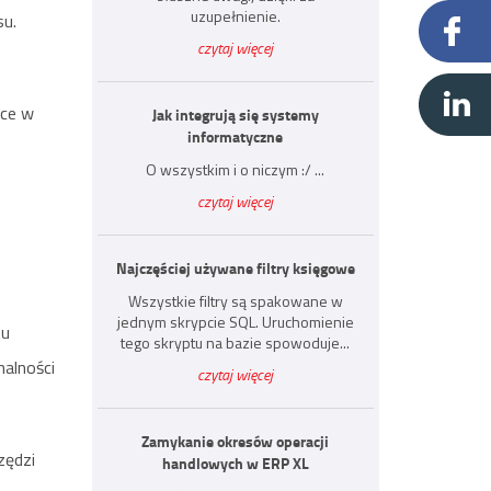
uzupełnienie.
su.
czytaj więcej
ące w
Jak integrują się systemy
informatyczne
O wszystkim i o niczym :/ ...
czytaj więcej
Najczęściej używane filtry księgowe
Wszystkie filtry są spakowane w
jednym skrypcie SQL. Uruchomienie
tu
tego skryptu na bazie spowoduje...
nalności
czytaj więcej
Zamykanie okresów operacji
zędzi
handlowych w ERP XL