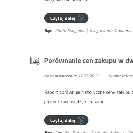
Czytaj dalej
Tagi:
Konta Księgowe
Księgowanie Dokumen
Porównanie cen zakupu w d
Data utworzenia:
17.05.2017
Numer refere
Raport porównuje historyczne ceny zakupu
procentową między okresami.
Czytaj dalej
Tagi:
Cenniki I Promocje
Handel-Zakupy
Ra